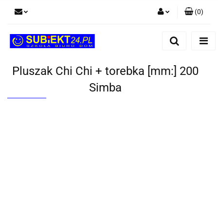
(
0
)
Zaloguj się
Zarejestruj się
Dodaj zgłoszenie
Pluszak Chi Chi + torebka [mm:] 200
Simba