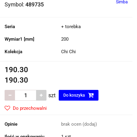
Simba
Symbol:
489735
Seria
+ torebka
Wymiar1 [mm]
200
Kolekcja
Chi Chi
190.30
190.30
szt
Do koszyka
Do przechowalni
Opinie
brak ocen
(dodaj)
Ilość w opakowaniu
1 szt