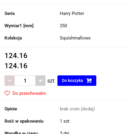
Seria
Harry Potter
Wymiar1 [mm]
250
Kolekcja
Squishmallows
124.16
124.16
szt
Do koszyka
Do przechowalni
Opinie
brak ocen
(dodaj)
Ilość w opakowaniu
1 szt
Wysyłka w ciągu
3 dni