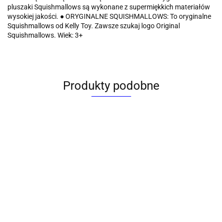
pluszaki Squishmallows są wykonane z supermiękkich materiałów
wysokiej jakości. ● ORYGINALNE SQUISHMALLOWS: To oryginalne
Squishmallows od Kelly Toy. Zawsze szukaj logo Original
Squishmallows. Wiek: 3+
Produkty podobne
Pluszak
Pluszak
Pluszak
Pluszak
Plusz
jednorożec
Jednorożec
BUBBLE
Pluszak
Kimmon
Kimm
3 kolory
3 kolory z
POPS
COTTON
Dzikie sny
Mimon
[mm:] 450
sercem
PACHNĄCA
CANDYKINS
[mm:] 170
160 T
Sun-Day
[mm:] 400
MASKOTKA
121.52
Kolekcjonerskie
Tm Toys
(KIM5
(167392)
95.34
97.81
Sun-Day
Revell (pt-
136.67
113.8