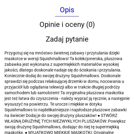
Opis
Opinie i oceny (0)
Zadaj pytanie
Przygotuj się na mnóstwo świetnej zabawy i przytulania dzięki
maskotce w wersji Squishmallows! Ta kolekcjonerska, pluszowa
zabawka jest wykonana z supermiękkich materiałów wysokiej
jakości, dlatego doskonale nadaje się do ściskania i przytulania.
Koniecznie dodaj do swojej drużyny Squishmallows. Doskonale
sprawdzi się podczas relaksującej drzemki w domu, nocowania u
przyjaciół lub oglądania telewizji albo w trakcie długiej podróży
samochodem lub samolotem! Ta oryginalna pluszowa maskotka
jest też łatwa do czyszczenia - należy wyprać ją ręcznie, a następnie
wysuszyć na powietrzu. Te urocze i miękkie w dotyku
Squishmallows to najdelikatniejsze i najsłodsze pluszowe zabawki
na świecie! Dodaj je do swojej drużyny pluszaków! ● STWÓRZ
WŁASNĄ DRUŻYNĘ TYCH NIEZWYKŁYCH PLUSZAKÓW: Powiększ
swoją drużynę Squishmallows, dodając do niej tę supermiękką
maskotkę. ● WYJĄTKOWO MIĘKKIE MASKOTKI: Oryginalne