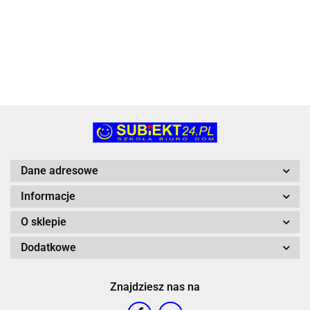
pluszaki Orbico
(KIM556009)
(160508)
2312004)
100.18
Sp. Z O.o.
(27300)
Dane adresowe
Informacje
O sklepie
Dodatkowe
Znajdziesz nas na