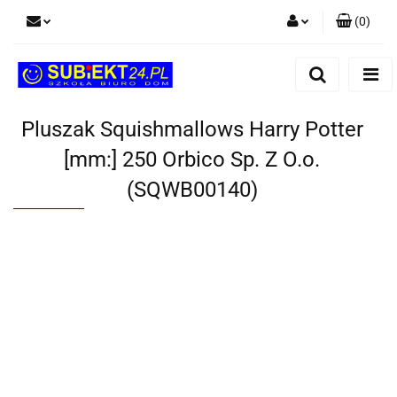
(
0
)
Zaloguj się
Zarejestruj się
Dodaj zgłoszenie
Pluszak Squishmallows Harry Potter
[mm:] 250 Orbico Sp. Z O.o.
(SQWB00140)