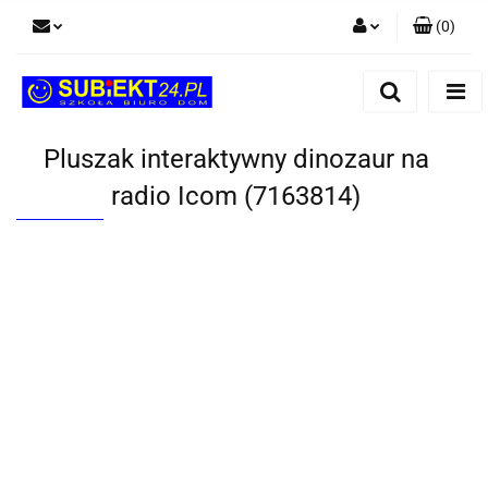
(
0
)
Zaloguj się
Zarejestruj się
Dodaj zgłoszenie
Pluszak interaktywny dinozaur na
radio Icom (7163814)