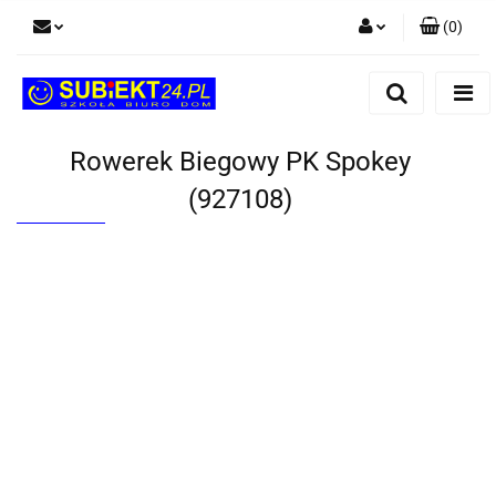
(
0
)
Zaloguj się
Zarejestruj się
Dodaj zgłoszenie
Rowerek Biegowy PK Spokey
(927108)