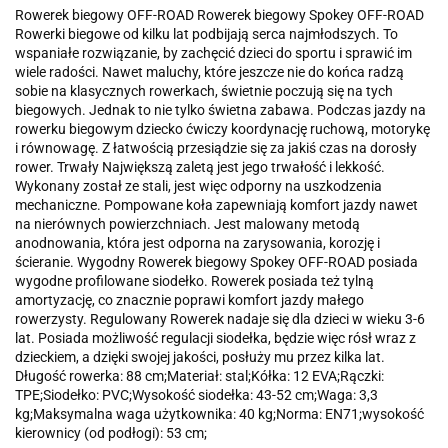
Rowerek biegowy OFF-ROAD Rowerek biegowy Spokey OFF-ROAD
Rowerki biegowe od kilku lat podbijają serca najmłodszych. To
wspaniałe rozwiązanie, by zachęcić dzieci do sportu i sprawić im
wiele radości. Nawet maluchy, które jeszcze nie do końca radzą
sobie na klasycznych rowerkach, świetnie poczują się na tych
biegowych. Jednak to nie tylko świetna zabawa. Podczas jazdy na
rowerku biegowym dziecko ćwiczy koordynację ruchową, motorykę
i równowagę. Z łatwością przesiądzie się za jakiś czas na dorosły
rower. Trwały Największą zaletą jest jego trwałość i lekkość.
Wykonany został ze stali, jest więc odporny na uszkodzenia
mechaniczne. Pompowane koła zapewniają komfort jazdy nawet
na nierównych powierzchniach. Jest malowany metodą
anodnowania, która jest odporna na zarysowania, korozję i
ścieranie. Wygodny Rowerek biegowy Spokey OFF-ROAD posiada
wygodne profilowane siodełko. Rowerek posiada też tylną
amortyzację, co znacznie poprawi komfort jazdy małego
rowerzysty. Regulowany Rowerek nadaje się dla dzieci w wieku 3-6
lat. Posiada możliwość regulacji siodełka, będzie więc rósł wraz z
dzieckiem, a dzięki swojej jakości, posłuży mu przez kilka lat.
Długość rowerka: 88 cm;Materiał: stal;Kółka: 12 EVA;Rączki:
TPE;Siodełko: PVC;Wysokość siodełka: 43-52 cm;Waga: 3,3
kg;Maksymalna waga użytkownika: 40 kg;Norma: EN71;wysokość
kierownicy (od podłogi): 53 cm;