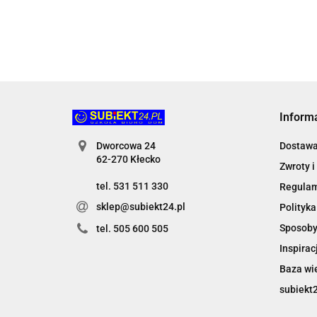
Inform
Dworcowa 24
Dostaw
62-270 Kłecko
Zwroty i
tel. 531 511 330
Regula
sklep@subiekt24.pl
Polityka
Sposoby
tel. 505 600 505
Inspirac
Baza wi
subiekt2