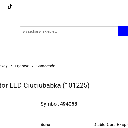
UROWE
GRY I ZABAWKI
ARTYSTYCZNE I DEKOR
AZJONALNE
AGD
PROMOCJE
KI
ARTYSTYCZNE I DEKOR
ŚWIĄTECZNE i OKAZJ
azdy
Lądowe
Samochód
tor LED Ciuciubabka (101225)
Symbol:
494053
Seria
Diablo Cars Ekspl