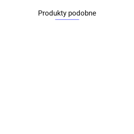
Produkty podobne
Samochód
Samochód BMW
BMW Hipo
i8 Hipo
(HXKT112)
(HXKT179)
Samochód Brak pojazdy
Samochód 
39.47
39.47
samochód Dromader
w skali 1:3
(72226)
(HXKT251
95.01
39.63