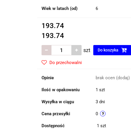
Wiek w latach (od)
6
193.74
193.74
szt
Do koszyka
Do przechowalni
Opinie
brak ocen
(dodaj)
Ilość w opakowaniu
1 szt
Wysyłka w ciągu
3 dni
Cena przesyłki
0
Dostępność
1
szt