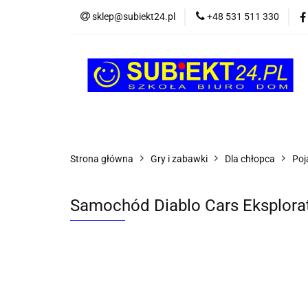
sklep@subiekt24.pl
+48 531 511 330
SZKOLNE
BI
ŚWIĄTECZNE i OK
SZKOLNE
BIUROWE
GRY I ZABAW
Strona główna
Gry i zabawki
Dla chłopca
Poj
Samochód Diablo Cars Eksplora