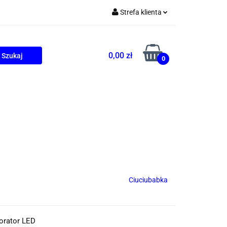
Strefa klienta
Zaloguj się
Zarejestruj się
0,00 zł
0
Dodaj zgłoszenie
ONALNE
AGD
PROMOCJE
Ciuciubabka
orator LED