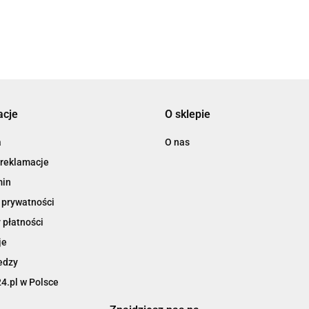
acje
O sklepie
a
O nas
 reklamacje
min
 prywatności
 płatności
je
edzy
4.pl w Polsce