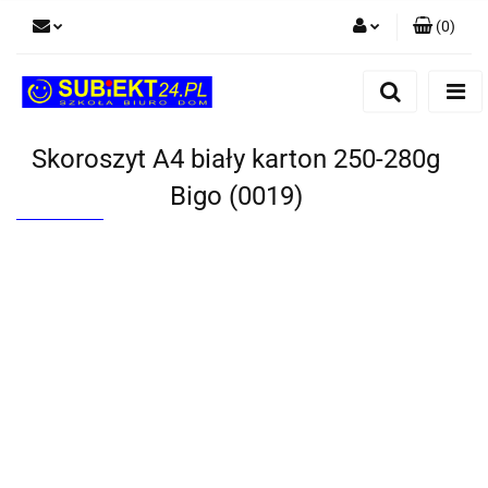
(
0
)
Zaloguj się
Zarejestruj się
Dodaj zgłoszenie
Skoroszyt A4 biały karton 250-280g
Bigo (0019)