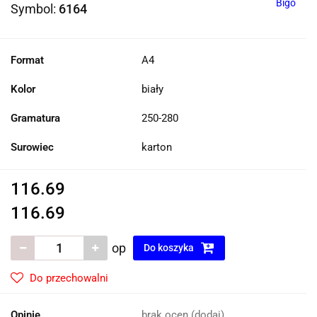
Bigo
Symbol:
6164
Format
A4
Kolor
biały
Gramatura
250-280
Surowiec
karton
116.69
116.69
op
Do koszyka
Do przechowalni
Opinie
brak ocen
(dodaj)