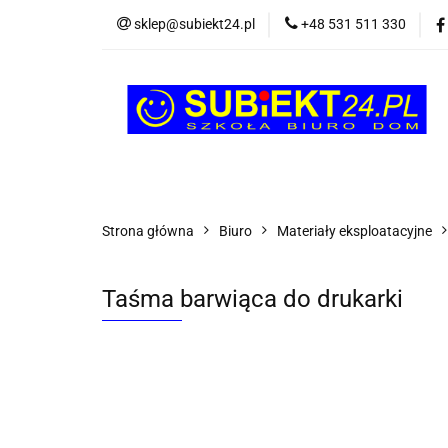
sklep@subiekt24.pl
+48 531 511 330
SZKOLNE
BI
ŚWIĄTECZNE i OK
SZKOLNE
BIUROWE
GRY I ZABAW
Strona główna
Biuro
Materiały eksploatacyjne
Taśma barwiąca do drukarki