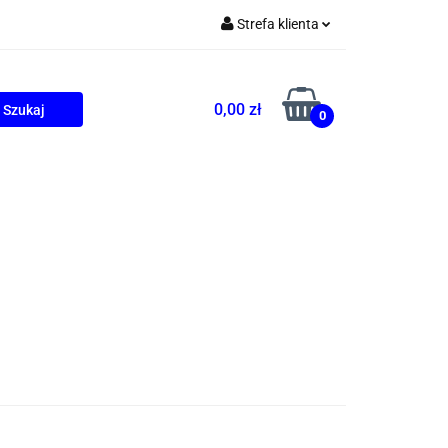
Strefa klienta
Zaloguj się
Zarejestruj się
0,00 zł
0
Dodaj zgłoszenie
ONALNE
AGD
PROMOCJE