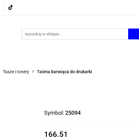
UROWE
GRY I ZABAWKI
ARTYSTYCZNE I DEKOR
AZJONALNE
AGD
PROMOCJE
KI
ARTYSTYCZNE I DEKOR
ŚWIĄTECZNE i OKAZJ
Tusze i tonery
Taśma barwiąca do drukarki
Symbol:
25094
166.51