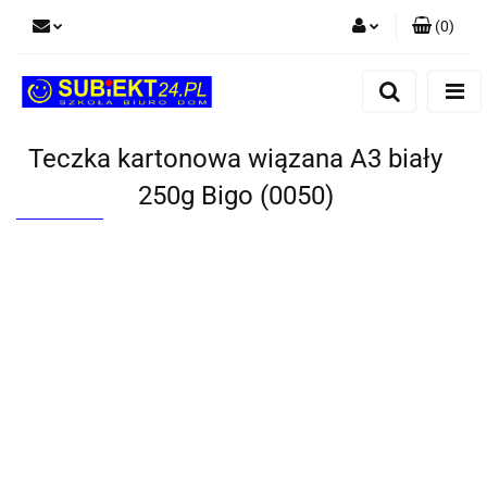
(
0
)
Zaloguj się
Zarejestruj się
Dodaj zgłoszenie
Teczka kartonowa wiązana A3 biały
250g Bigo (0050)