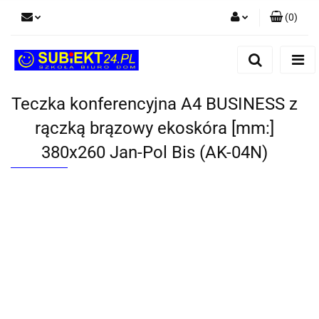
(
0
)
Zaloguj się
Zarejestruj się
Dodaj zgłoszenie
Teczka konferencyjna A4 BUSINESS z
rączką brązowy ekoskóra [mm:]
380x260 Jan-Pol Bis (AK-04N)