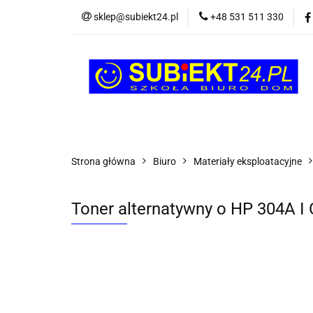
sklep@subiekt24.pl
+48 531 511 330
SZKOLNE
BI
ŚWIĄTECZNE i OK
SZKOLNE
BIUROWE
GRY I ZABAW
Strona główna
Biuro
Materiały eksploatacyjne
Toner alternatywny o HP 304A