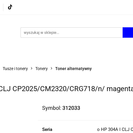
UROWE
GRY I ZABAWKI
ARTYSTYCZNE I DEKOR
AZJONALNE
AGD
PROMOCJE
KI
ARTYSTYCZNE I DEKOR
ŚWIĄTECZNE i OKAZJ
Tusze i tonery
Tonery
Toner alternatywny
 I CLJ CP2025/CM2320/CRG718/n/ magent
Symbol:
312033
Seria
o HP 304A I CLJ