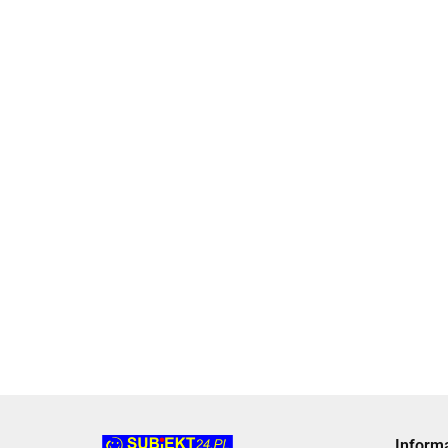
Toner
Toner
Toner
Toner
alternatywny
alternatywny
alternatywny
alternatywny
To
al
br
146.06
131.68
131.68
170.05
hl
cz
15
Inform