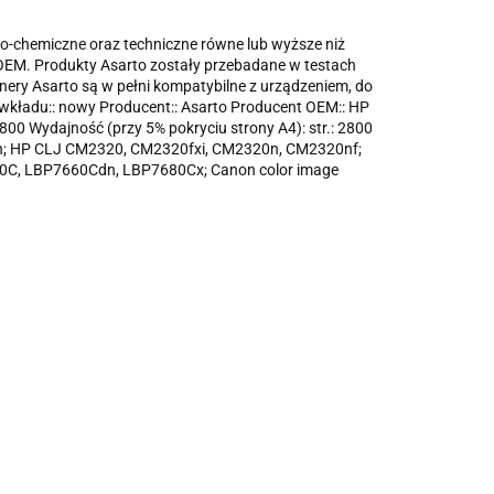
ko-chemiczne oraz techniczne równe lub wyższe niż
y OEM. Produkty Asarto zostały przebadane w testach
ery Asarto są w pełni kompatybilne z urządzeniem, do
 wkładu:: nowy Producent:: Asarto Producent OEM:: HP
800 Wydajność (przy 5% pokryciu strony A4): str.: 2800
5n; HP CLJ CM2320, CM2320fxi, CM2320n, CM2320nf;
C, LBP7660Cdn, LBP7680Cx; Canon color image