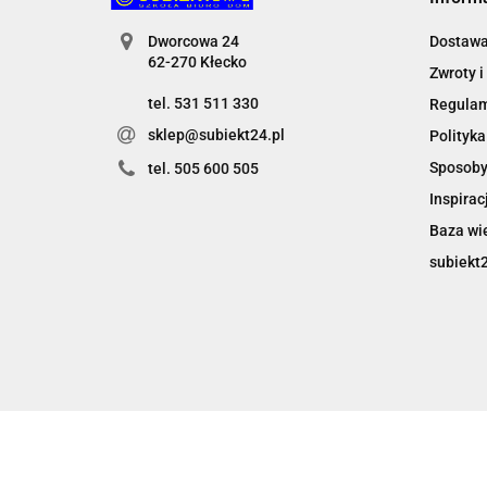
Dworcowa 24
Dostaw
62-270 Kłecko
Zwroty i
tel. 531 511 330
Regula
sklep@subiekt24.pl
Polityka
Sposoby
tel. 505 600 505
Inspirac
Baza wi
subiekt2