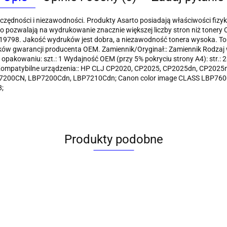
zędności i niezawodności. Produkty Asarto posiadają właściwości fizy
rto pozwalają na wydrukowanie znacznie większej liczby stron niż toner
 19798. Jakość wydruków jest dobra, a niezawodność tonera wysoka. Ton
nków gwarancji producenta OEM. Zamiennik/Oryginał:: Zamiennik Rodzaj
pakowaniu: szt.: 1 Wydajność OEM (przy 5% pokryciu strony A4): str.: 2
K Kompatybilne urządzenia:: HP CLJ CP2020, CP2025, CP2025dn, CP202
7200CN, LBP7200Cdn, LBP7210Cdn; Canon color image CLASS LBP7600
;
Produkty podobne