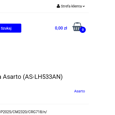
Strefa klienta
Zaloguj się
Zarejestruj się
0,00 zł
0
Dodaj zgłoszenie
ONALNE
AGD
PROMOCJE
a Asarto (AS-LH533AN)
Asarto
 CP2025/CM2320/CRG718/n/