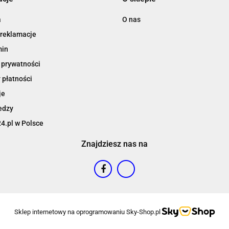
a
O nas
 reklamacje
min
 prywatności
 płatności
je
edzy
4.pl w Polsce
Znajdziesz nas na
Sklep internetowy na oprogramowaniu Sky-Shop.pl