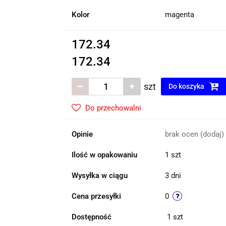
Kolor
magenta
172.34
172.34
szt
Do koszyka
Do przechowalni
Opinie
brak ocen
(dodaj)
Ilość w opakowaniu
1 szt
Wysyłka w ciągu
3 dni
Cena przesyłki
0
Dostępność
1
szt