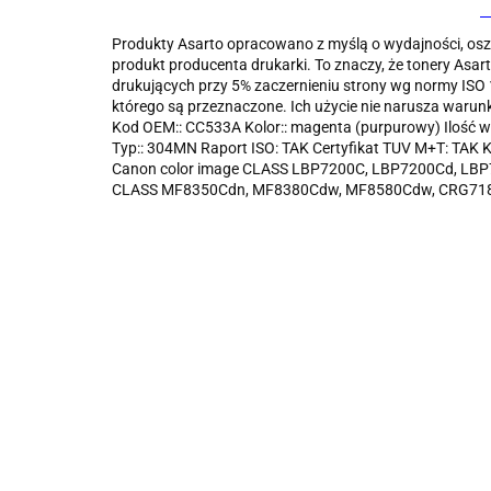
Produkty Asarto opracowano z myślą o wydajności, oszc
produkt producenta drukarki. To znaczy, że tonery Asa
drukujących przy 5% zaczernieniu strony wg normy ISO
którego są przeznaczone. Ich użycie nie narusza waru
Kod OEM:: CC533A Kolor:: magenta (purpurowy) Ilość w o
Typ:: 304MN Raport ISO: TAK Certyfikat TUV M+T: TA
Canon color image CLASS LBP7200C, LBP7200Cd, LBP
CLASS MF8350Cdn, MF8380Cdw, MF8580Cdw, CRG718