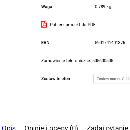
Waga
0.789 kg
Pobierz produkt do PDF
EAN
5901741401376
Zamówienie telefoniczne: 505600505
Zostaw telefon
Opis
Opinie i oceny (0)
Zadaj pytanie