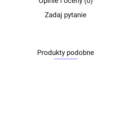
Opinie i oceny (0)
Zadaj pytanie
Produkty podobne
Toner
Toner
Toner
Toner
alternatywny
alternatywny
alternatywny
alternatywny
Toner alternaty
Bio Do HP 35A