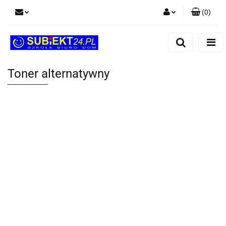
(
0
)
Zaloguj się
Zarejestruj się
Dodaj zgłoszenie
Toner alternatywny