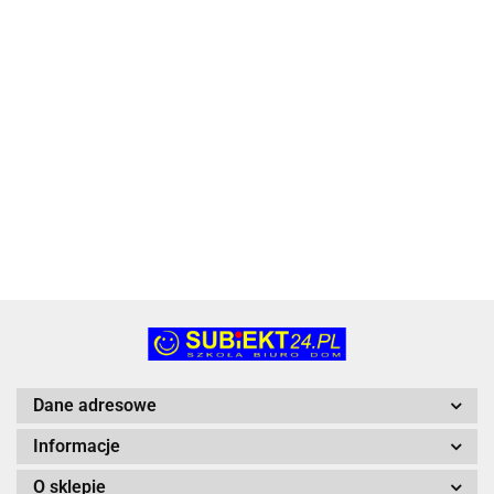
CB435A czarny
245.12
245.12
245.12
170.05
Activejet
(EXPACJTHP047
236.16
Dane adresowe
Informacje
O sklepie