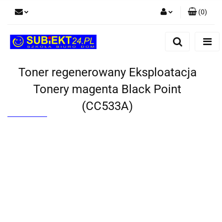
(
0
)
Zaloguj się
Zarejestruj się
Dodaj zgłoszenie
Toner regenerowany Eksploatacja
Tonery magenta Black Point
(CC533A)