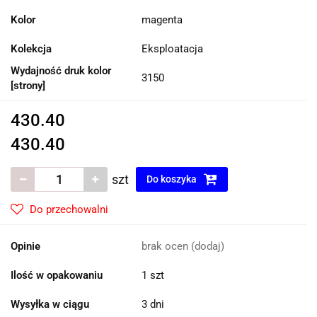
Kolor
magenta
Kolekcja
Eksploatacja
Wydajność druk kolor
3150
[strony]
430.40
430.40
szt
Do koszyka
Do przechowalni
Opinie
brak ocen
(dodaj)
Ilość w opakowaniu
1 szt
Wysyłka w ciągu
3 dni