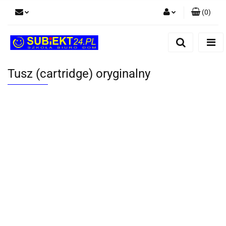
(
0
)
Zaloguj się
Zarejestruj się
Dodaj zgłoszenie
Tusz (cartridge) oryginalny