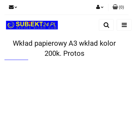
(
0
)
Zaloguj się
Zarejestruj się
Dodaj zgłoszenie
Wkład papierowy A3 wkład kolor
200k. Protos