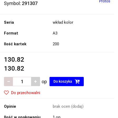
Protos
Symbol:
291307
Seria
wkład kolor
Format
A3
Ilość kartek
200
130.82
130.82
op
Do koszyka
Do przechowalni
Opinie
brak ocen
(dodaj)
Ilość w opakowaniu
1 op