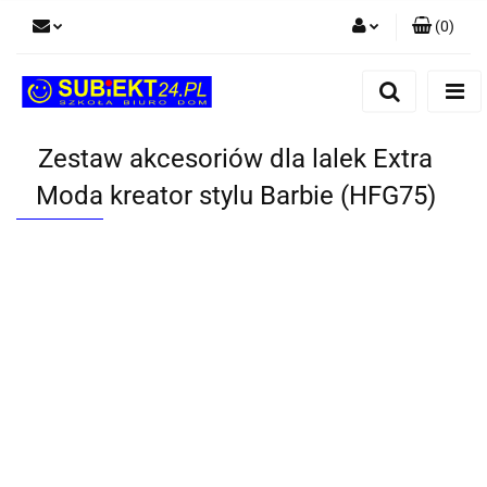
(
0
)
Zaloguj się
Zarejestruj się
Dodaj zgłoszenie
Zestaw akcesoriów dla lalek Extra
Moda kreator stylu Barbie (HFG75)