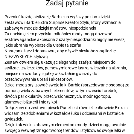
Zadaj pytanie
Przenieś każdą stylizację Barbie na wyższy poziom dzięki
zestawowi Barbie Extra Surprise Kreator Stylu, który wzmacnia
zabawę w modzie dzięki mnóstwu niespodzianek!
Za naciśnięciem przycisku miłośnicy mody mogą dozować
ekstrawaganckie akcesoria z szafy-niespodzianki nigdy nie wiesz,
jakie ubrania wybierze dla Ciebie ta szafa!
Następnie łącz i dopasowuj, aby ożywić nieskończoną liczbę
NIEZWYKŁYCH stylizacji.
Zestaw otwiera się, ukazując elegancką szafę z miejscem do
stylizacji zwierzaków, pełnowymiarowe lustro, wieszak na ubrania,
miejsce na szuflady i gałkę w kształcie gwiazdy do
przechowywania ubrań i akcesoriów.
Dzieci mogą stylizować swoje lalki Barbie (sprzedawane osobno) za
pomocą wielu zabawnych elementów, w tym sześciu torebek,
dwóch par okularów przeciwsłonecznych, modnego topu,
glamowej biżuterii i nie tylko!
Dołączony do zestawu piesek Pudel jest również całkowicie Extra, z
włosami ze zdobieniami w kształcie łuku i odcieniami w kształcie
gwiazdek.
Dzięki tak wielu zabawnym elementom mody, dzieci mogą uwolnić
swojego wewnętrznego twórcę trendów i stylizować swoje lalki w