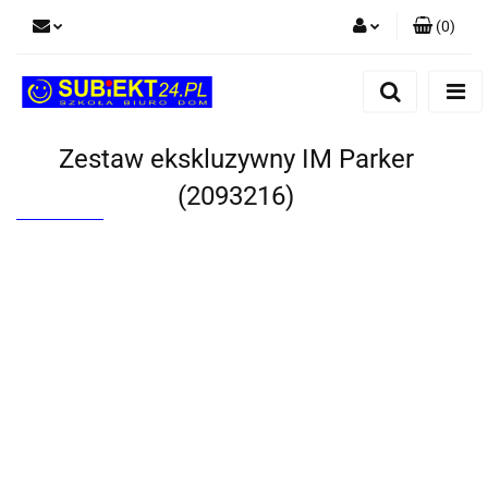
(
0
)
Zaloguj się
Zarejestruj się
Dodaj zgłoszenie
Zestaw ekskluzywny IM Parker
(2093216)