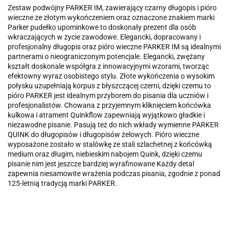
Zestaw podwójny PARKER IM, zawierający czarny długopis i pióro
wieczne ze złotym wykończeniem oraz oznaczone znakiem marki
Parker pudełko upominkowe to doskonały prezent dla osób
wkraczających w życie zawodowe. Elegancki, dopracowany i
profesjonalny długopis oraz pióro wieczne PARKER IM są idealnymi
partnerami o nieograniczonym potencjale. Elegancki, zwężany
kształt doskonale współgra z innowacyjnymi wzorami, tworząc
efektowny wyraz osobistego stylu. Złote wykończenia o wysokim
połysku uzupełniają korpus z błyszczącej czerni, dzięki czemu to
pióro PARKER jest idealnym przyborem do pisania dla uczniów i
profesjonalistów. Chowana z przyjemnym kliknięciem końcówka
kulkowa i atrament Quinkflow zapewniają wyjątkowo gładkie i
niezawodne pisanie. Pasują też do nich wkłady wymienne PARKER
QUINK do długopisów i długopisów żelowych. Pióro wieczne
wyposażone zostało w stalówkę ze stali szlachetnej z końcówką
medium oraz długim, niebieskim nabojem Quink, dzięki czemu
pisanie nim jest jeszcze bardziej wyrafinowane Każdy detal
zapewnia niesamowite wrażenia podczas pisania, zgodnie z ponad
125-letnią tradycją marki PARKER.