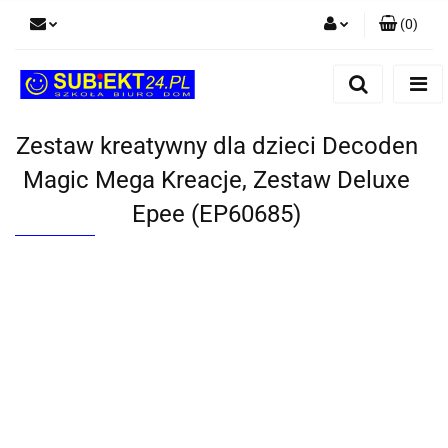
(
0
)
Zaloguj się
Zarejestruj się
Dodaj zgłoszenie
Zestaw kreatywny dla dzieci Decoden
Magic Mega Kreacje, Zestaw Deluxe
Epee (EP60685)