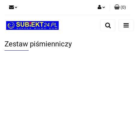
(
0
)
Zaloguj się
Zarejestruj się
Dodaj zgłoszenie
Zestaw piśmienniczy