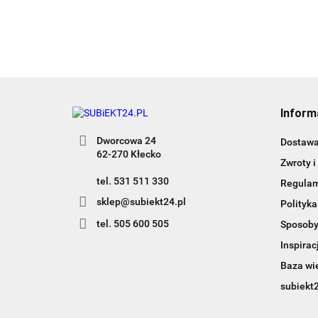
Inform
Dworcowa 24
Dostaw
62-270 Kłecko
Zwroty i
tel. 531 511 330
Regula
sklep@subiekt24.pl
Polityka
tel. 505 600 505
Sposoby
Inspirac
Baza wi
subiekt2