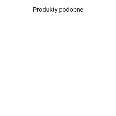
Produkty podobne
estaw szkolny 5
Zestaw szkolny 5
l. Creatinio
el. Creatinio
Zestaw s
334025901)
(334025902)
Avengers 
Beniamin
Zestaw szkolny Angry
2.05
22.05
Birds ANGRY BIRDS
ANGRY BIRDS Gandalf
9.42
15.34