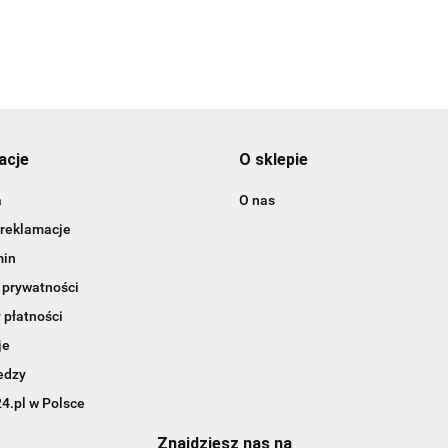
acje
O sklepie
a
O nas
 reklamacje
min
 prywatności
 płatności
je
edzy
4.pl w Polsce
Znajdziesz nas na