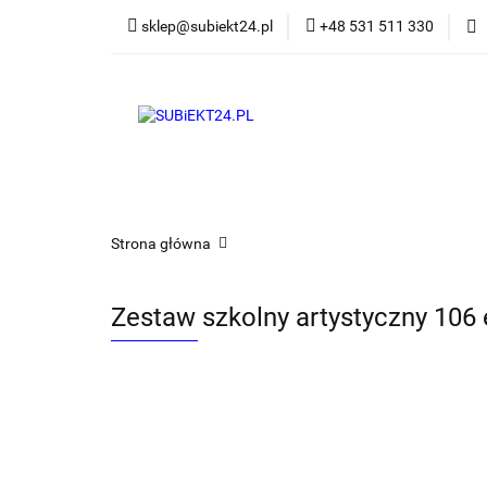
sklep@subiekt24.pl
+48 531 511 330
SZKOLNE
BI
ŚWIĄTECZNE i OK
SZKOLNE
BIUROWE
GRY I ZABAWK
Strona główna
Zestaw szkolny artystyczny 106 