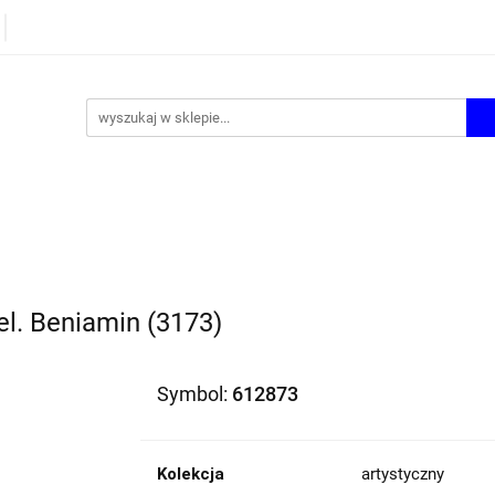
UROWE
GRY I ZABAWKI
ARTYSTYCZNE I DEKOR
AZJONALNE
AGD
PROMOCJE
I
ARTYSTYCZNE I DEKOR
ŚWIĄTECZNE i OKAZJON
el. Beniamin (3173)
Symbol:
612873
Kolekcja
artystyczny