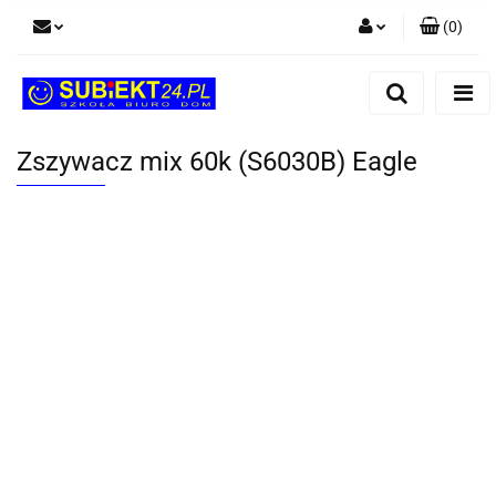
(
0
)
Zaloguj się
Zarejestruj się
Dodaj zgłoszenie
Zszywacz mix 60k (S6030B) Eagle