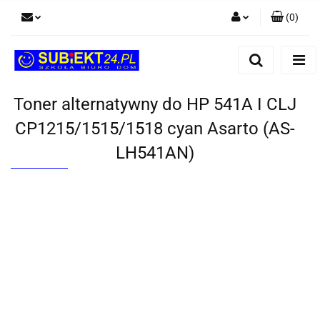
(
0
)
Zaloguj się
Zarejestruj się
Dodaj zgłoszenie
Toner alternatywny do HP 541A I CLJ
CP1215/1515/1518 cyan Asarto (AS-
LH541AN)