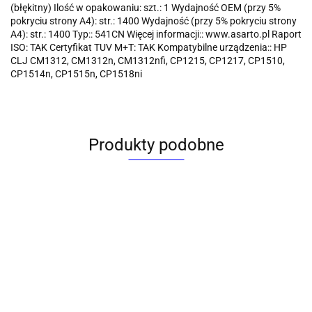
(błękitny) Ilość w opakowaniu: szt.: 1 Wydajność OEM (przy 5%
pokryciu strony A4): str.: 1400 Wydajność (przy 5% pokryciu strony
A4): str.: 1400 Typ:: 541CN Więcej informacji:: www.asarto.pl Raport
ISO: TAK Certyfikat TUV M+T: TAK Kompatybilne urządzenia:: HP
CLJ CM1312, CM1312n, CM1312nfi, CP1215, CP1217, CP1510,
CP1514n, CP1515n, CP1518ni
Produkty podobne
Toner
Toner
Toner
Toner
Toner
alternatywny
alternatywny
alternatywny
alternatywny
alternatywny
Ton