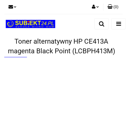
(
0
)
Zaloguj się
Zarejestruj się
Dodaj zgłoszenie
Toner alternatywny HP CE413A
magenta Black Point (LCBPH413M)