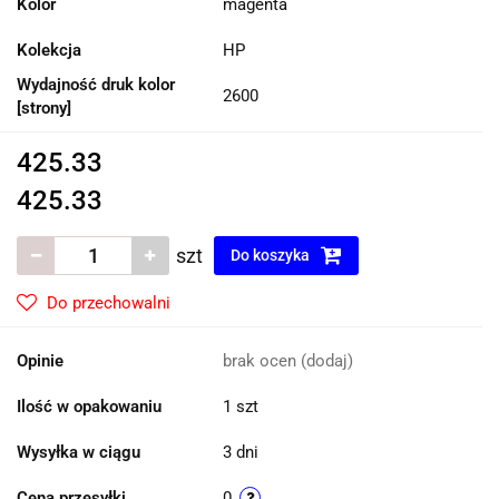
Kolor
magenta
Kolekcja
HP
Wydajność druk kolor
2600
[strony]
425.33
425.33
szt
Do koszyka
Do przechowalni
Opinie
brak ocen
(dodaj)
Ilość w opakowaniu
1 szt
Wysyłka w ciągu
3 dni
Cena przesyłki
0