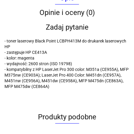
Opinie i oceny (0)
Zadaj pytanie
- toner laserowy Black Point LCBPH413M do drukarek laserowych
HP
- zastępuje HP CE413A
- kolor: magenta
- wydajność: 2600 stron (ISO 19798)
- kompatybilny z HP LaserJet Pro 300 color: M351a (CE955A), MFP
M375nw (CE903A); LaserJet Pro 400 Color: M451dn (CE957A),
M451nw (CE956A), M451dw (CE958A), MFP M475dn (CE863A),
MFP M475dw (CE864A)
Produkty podobne