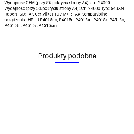
Wydajność OEM (przy 5% pokryciu strony A4): str.: 24000
Wydajność (przy 5% pokryciu strony A4): str.: 24000 Typ:: 64BXN
Raport ISO: TAK Certyfikat TUV M+T: TAK Kompatybilne
urządzenia:: HP LJ P4015dn, P4015n, P4015tn, P4015x, P4515n,
P4515tn, P4515x, P4515xm
Produkty podobne
Toner
Toner
Toner
Toner
Toner
alternatywn
alternatywny
alternatywny
alternatywny
alternatywny
hp cf211a
HP CE412A
HP CE411A
do Lexmark
HP CE413A
cyan Black
yellow Black
cyan Black
80C2HK0 |
magenta
Point