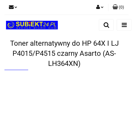
(
0
)
Zaloguj się
Zarejestruj się
Dodaj zgłoszenie
Toner alternatywny do HP 64X I LJ
P4015/P4515 czarny Asarto (AS-
LH364XN)