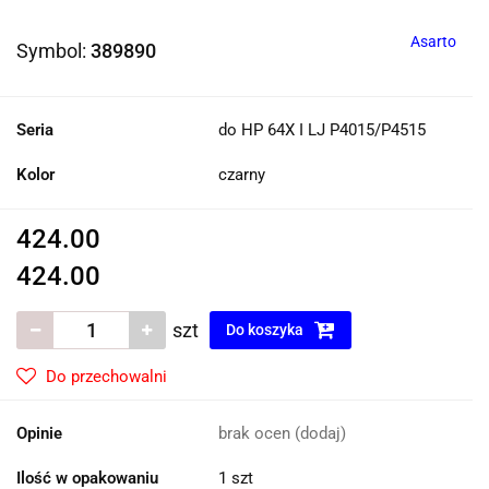
Asarto
Symbol:
389890
Seria
do HP 64X I LJ P4015/P4515
Kolor
czarny
424.00
424.00
szt
Do koszyka
Do przechowalni
Opinie
brak ocen
(dodaj)
Ilość w opakowaniu
1 szt